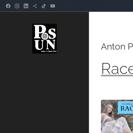
Anton P
Rac