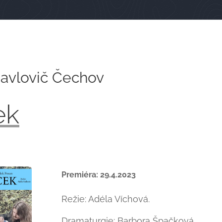
avlovič Čechov
ek
Premiéra: 29.4.2023
Režie: Adéla Víchová.
Dramaturgie: Barbora Špačková.