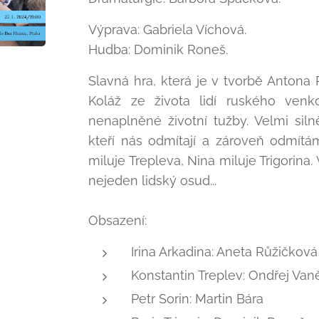
Výprava: Gabriela Víchová.
Hudba: Dominik Roneš.
Slavná hra, která je v tvorbě Anton
Koláž ze života lidí ruského venk
nenaplněné životní tužby. Velmi siln
kteří nás odmítají a zároveň odmítám
miluje Trepleva, Nina miluje Trigorina.
nejeden lidský osud...
Obsazení:
Irina Arkadina: Aneta Růžičkov
Konstantin Treplev: Ondřej Va
Petr Sorin: Martin Bára