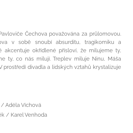
a Pavloviče Čechova považována za průlomovou.
ova v sobě snoubí absurditu, tragikomiku a
ě akcentuje okřídlené přísloví, že milujeme ty,
e ty, co nás milují. Treplev miluje Ninu, Máša
 V prostředí divadla a lidských vztahů krystalizuje
á / Adéla Víchová
něk / Karel Venhoda