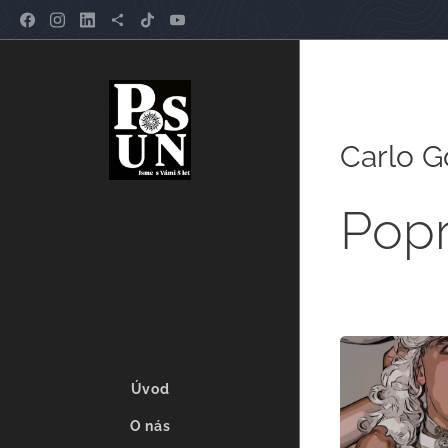
Carlo G
Popr
Úvod
O nás