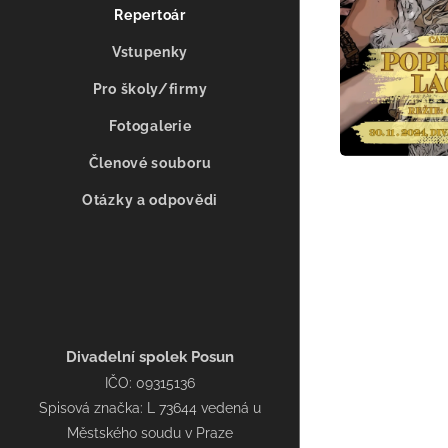
Repertoár
Vstupenky
Pro školy/firmy
Fotogalerie
Členové souboru
Otázky a odpovědi
Divadelní spolek Posun
IČO: 09315136
Spisová značka: L 73644 vedená u
Městského soudu v Praze